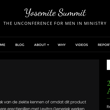
Yosemite Summit
THE UNCONFERENCE FOR MEN IN MINISTRY
OME
BLOG
ABOUT
WHY
VIDEOS
REPOR
2
k van de ziekte kennen of omdat dit product
R
e erectiepillen met Levitra Generiek werken