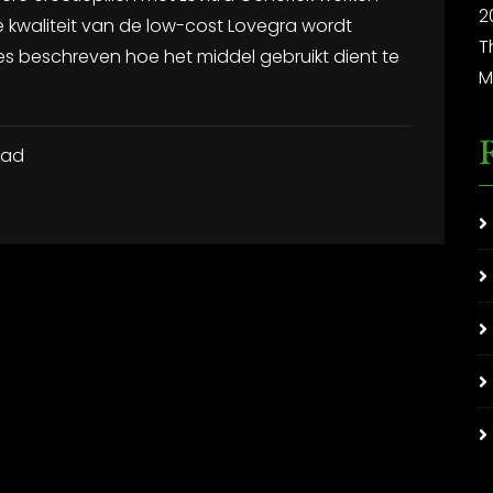
2
de kwaliteit van de low-cost Lovegra wordt
T
ies beschreven hoe het middel gebruikt dient te
M
ead