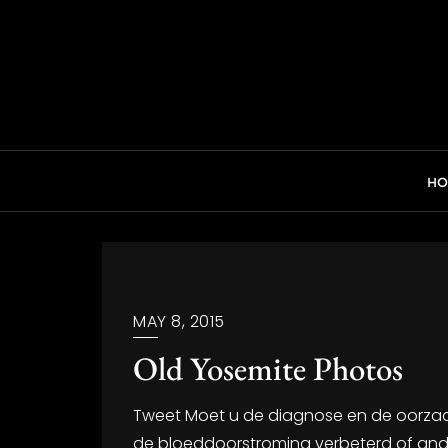
Skip
to
content
H
MAY 8, 2015
Old Yosemite Photos
Tweet Moet u de diagnose en de oorzaa
de bloeddoorstroming verbeterd of ander